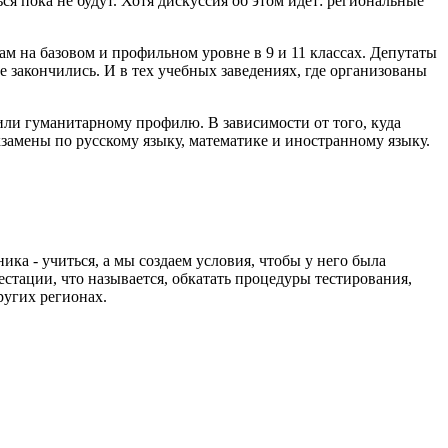
я пока не будут. Хотя дискуссия об этом идет: региональные
м на базовом и профильном уровне в 9 и 11 классах. Депутаты
е закончились. И в тех учебных заведениях, где организованы
ли гуманитарному профилю. В зависимости от того, куда
кзамены по русскому языку, математике и иностранному языку.
ка - учиться, а мы создаем условия, чтобы у него была
стации, что называется, обкатать процедуры тестирования,
ругих регионах.