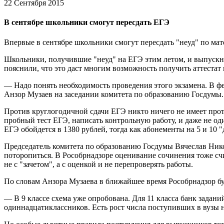
22 Сентября 2015
В сентябре школьники смогут пересдать ЕГЭ
Впервые в сентябре школьники смогут пересдать "неуд" по мат
Школьники, получившие "неуд" на ЕГЭ этим летом, и выпускни
пояснили, что это даст многим возможность получить аттестат 
— Надо понять необходимость проведения этого экзамена. В фев
Анзор Музаев на заседании комитета по образованию Госдумы
Против круглогодичной сдачи ЕГЭ никто ничего не имеет проти
пробный тест ЕГЭ, написать контрольную работу, и даже не од
ЕГЭ обойдется в 1380 рублей, тогда как абонементы на 5 и 10 
Председатель комитета по образованию Госдумы Вячеслав Никон
поторопиться. В Рособрнадзоре оценивание сочинения тоже счит
не с "зачетом", а с оценкой и не перепроверять работы.
По словам Анзора Музаева в ближайшее время Рособрнадзор бу
— В 9 классе схема уже опробована. Для 11 класса банк задани
одиннадцатиклассников. Есть рост числа поступивших в вузы н