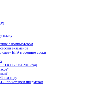
оду
у языку
атике с компьютером
 сессии экзаменов
 сдачу ЕГЭ в осенние сроки
ых
ОГЭ и ГВЭ на 2016 год
"эссе"
ники?
ебном году
 ЕГЭ по четырем предметам