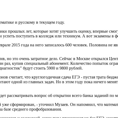
ематике и русскому в текущем году.
ки прошлых лет, которые хотят улучшить оценку, впервые смогу
и успеть поступить в колледж или техникум. А вот экзамены в ф
рале 2015 года на него записалось 600 человек. Половина не яви
.
в, но это очень затратное дело. Сейчас в Москве открылся Цен
ин раз, купив специальный абонемент. Количество попыток огра
"диагностик" будут стоить 5900 и 9800 рублей.
ов считает, что круглогодичная сдача ЕГЭ - пустая трата бюдже
ают одной из главных задач. Но в этом году пока ничего менять
дет рассматривать вопрос об открытии всего банка заданий по 
й уже сформирован, - уточнил Музаев. Он напомнил, что математ
а базе среднего профобразования.