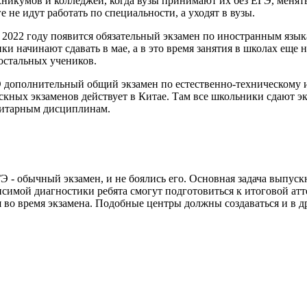
икумов и колледжей, когда вузы принимают их без ЕГЭ, менятьс
ге не идут работать по специальности, а уходят в вузы.
2022 году появится обязательный экзамен по иностранным языка
 начинают сдавать в мае, а в это время занятия в школах еще н
остальных учеников.
 дополнительный общий экзамен по естественно-техническому и
скных экзаменов действует в Китае. Там все школьники сдают э
нитарным дисциплинам.
- обычный экзамен, и не боялись его. Основная задача выпускни
симой диагностики ребята смогут подготовиться к итоговой атте
во время экзамена. Подобные центры должны создаваться и в д