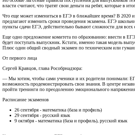
Но особые льготные правила поступления для выпускников техн
власти считают, что тратят свои деньги на ребят, которые в ито
Что еще может измениться в ЕГЭ в ближайшее время? В 2020 и 
предлагают изменить сроки проведения экзамена. ЕГЭ школьники
пункты сдачи ЕГЭ, действительно бывают сложности для всех 
Еще одно предложение комитета по образованию: ввести в ЕГЭ
будет поступать выпускник. Кстати, именно такая модель выпу
Плюс один общий сводный экзамен по техническим или гума
От первого лица
Сергей Кравцов, глава Рособрнадзора:
— Мы хотим, чтобы сами ученики и их родители понимали: ЕГЭ 
возможность продемонстрировать свои знания. В центре незави
пройти тренинги по преодолению эмоционального напряжения 
Расписание экзаменов
26 сентября - математика (база и профиль)
29 сентября - русский язык
9 октября - математика (база и профиль), русский язык