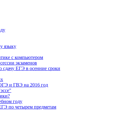
оду
у языку
атике с компьютером
 сессии экзаменов
 сдачу ЕГЭ в осенние сроки
ых
ОГЭ и ГВЭ на 2016 год
"эссе"
ники?
ебном году
 ЕГЭ по четырем предметам