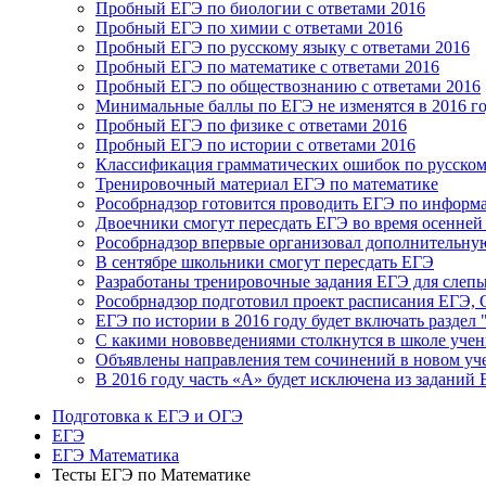
Пробный ЕГЭ по биологии с ответами 2016
Пробный ЕГЭ по химии с ответами 2016
Пробный ЕГЭ по русскому языку с ответами 2016
Пробный ЕГЭ по математике с ответами 2016
Пробный ЕГЭ по обществознанию с ответами 2016
Минимальные баллы по ЕГЭ не изменятся в 2016 г
Пробный ЕГЭ по физике с ответами 2016
Пробный ЕГЭ по истории с ответами 2016
Классификация грамматических ошибок по русском
Тренировочный материал ЕГЭ по математике
Рособрнадзор готовится проводить ЕГЭ по информ
Двоечники смогут пересдать ЕГЭ во время осенней
Рособрнадзор впервые организовал дополнительную
В сентябре школьники смогут пересдать ЕГЭ
Разработаны тренировочные задания ЕГЭ для слеп
Рособрнадзор подготовил проект расписания ЕГЭ, 
ЕГЭ по истории в 2016 году будет включать раздел 
С какими нововведениями столкнутся в школе уче
Объявлены направления тем сочинений в новом уч
В 2016 году часть «А» будет исключена из заданий
Подготовка к ЕГЭ и ОГЭ
ЕГЭ
ЕГЭ Математика
Тесты ЕГЭ по Математике